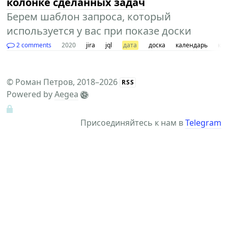
колонке сделанных задач
Берем шаблон запроса, который
используется у вас при показе доски
2 comments
2020
jira
jql
дата
доска
календарь
кан
©
Роман Петров
, 2018–2026
RSS
Powered by
Aegea
Присоединяйтесь к нам в
Telegram