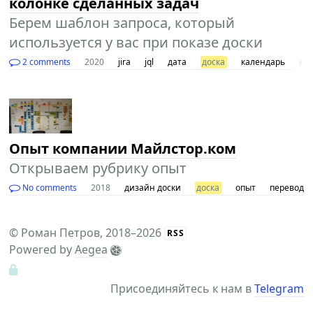
колонке сделанных задач
Берем шаблон запроса, который
используется у вас при показе доски
2 comments
2020
jira
jql
дата
доска
календарь
кан
Опыт компании Майлстор.ком
Открываем рубрику опыт
No comments
2018
дизайн доски
доска
опыт
перевод
©
Роман Петров
, 2018–2026
RSS
Powered by
Aegea
Присоединяйтесь к нам в
Telegram